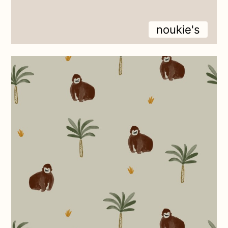
noukie's